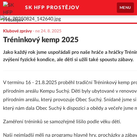
SK HFP PROSTĚJOV
MENU
Klubové zprávy
-
ne 24. 8. 2025
Tréninkový kemp 2025
Jako každý rok jsme uspořádali pro naše hráče a hráčky Trén
zvýšení fyzické kondice, ale děti si užili také spoustu zábavy.
V termínu 16 - 21.8.2025 proběhl tradiční Tréninkový kemp pr
přírodním areálu Kempu Suchý. Děti byly ubytované v renovov
přírodním areálu, který provozuje Obec Suchý. Snídaně jsme si
který nám dala Obec Suchý k dispozici a obědy a večeře jsme m
Zaměření tréninků se samozřejmě lišilo podle věku dětí.
Naši nejmladší měli na programu hlavně hry, procházky a zábav