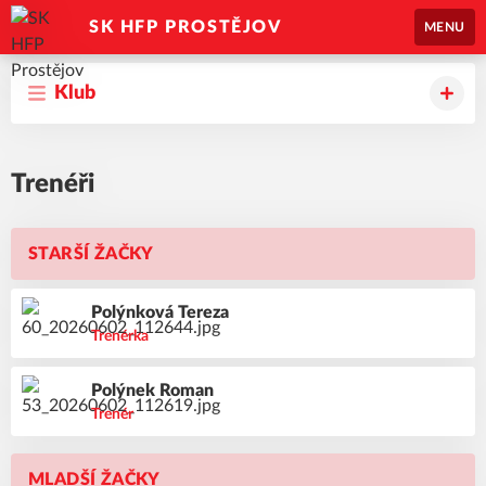
SK HFP PROSTĚJOV
MENU
Klub
Trenéři
STARŠÍ ŽAČKY
Polýnková
Tereza
Trenérka
Polýnek
Roman
Trenér
MLADŠÍ ŽAČKY