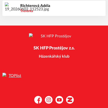
Richterová
Adéla
Trenérka
SK HFP Prostějov z.s.
Házenkářský klub
Facebook
Instagram
YouTube
Zonerama