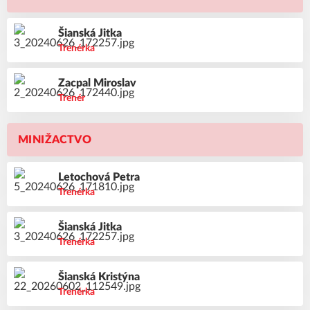
Šianská
Jitka
Trenérka
Zacpal
Miroslav
Trenér
MINIŽACTVO
Letochová
Petra
Trenérka
Šianská
Jitka
Trenérka
Šianská
Kristýna
Trenérka