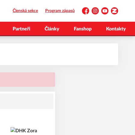
Členská sekce
Program zápasů
Facebook
Instagram
YouTube
Zonerama
Partneři
Články
Fanshop
Kontakty