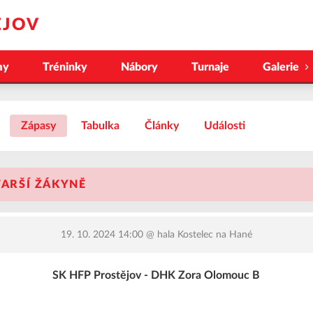
ĚJOV
my
Tréninky
Nábory
Turnaje
Galerie
Zápasy
Tabulka
Články
Události
STARŠÍ ŽÁKYNĚ
19. 10. 2024 14:00
@ hala Kostelec na Hané
SK HFP Prostějov - DHK Zora Olomouc B