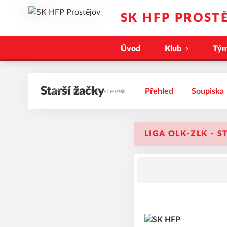
SK HFP PROST
Úvod
Klub
Tý
Starší žačky
Přehled
Soupiska
LIGA OLK-ZLK - 