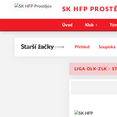
SK HFP PROST
Úvod
Klub
Tý
Starší žačky
Přehled
Soupiska
LIGA OLK-ZLK - S