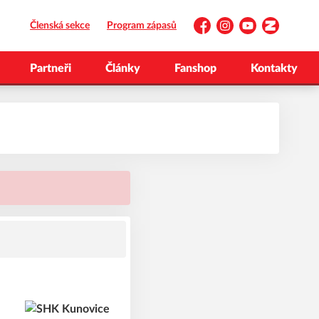
Členská sekce
Program zápasů
Facebook
Instagram
YouTube
Zonerama
Partneři
Články
Fanshop
Kontakty