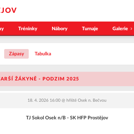
ĚJOV
my
Tréninky
Nábory
Turnaje
Galerie
Zápasy
Tabulka
TARŠÍ ŽÁKYNĚ - PODZIM 2025
18. 4. 2026 16:00
@ hřiště Osek n. Bečvou
TJ Sokol Osek n/B - SK HFP Prostějov