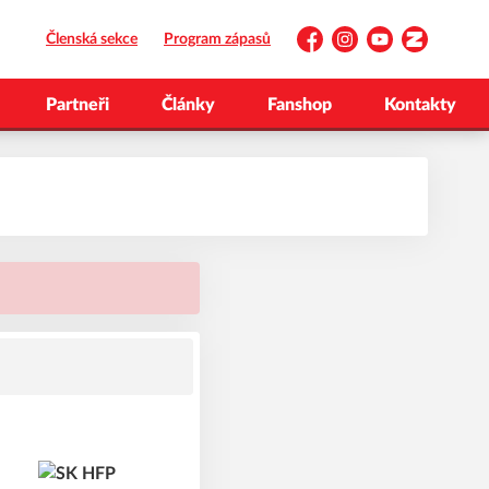
Členská sekce
Program zápasů
Facebook
Instagram
YouTube
Zonerama
Partneři
Články
Fanshop
Kontakty