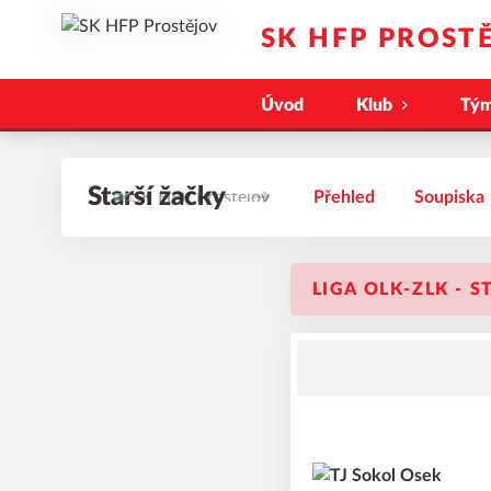
SK HFP PROST
Úvod
Klub
Tý
Starší žačky
Přehled
Soupiska
LIGA OLK-ZLK - S