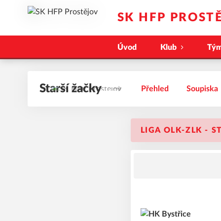
SK HFP PROST
Úvod
Klub
Tý
Starší žačky
Přehled
Soupiska
LIGA OLK-ZLK - S