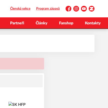
Členská sekce
Program zápasů
Facebook
Instagram
YouTube
Zonerama
Partneři
Články
Fanshop
Kontakty