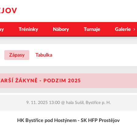
ĚJOV
my
Tréninky
Nábory
Turnaje
Galerie
Zápasy
Tabulka
TARŠÍ ŽÁKYNĚ - PODZIM 2025
9. 11. 2025 13:00
@ hala Sušil, Bystřice p. H.
HK Bystřice pod Hostýnem - SK HFP Prostějov