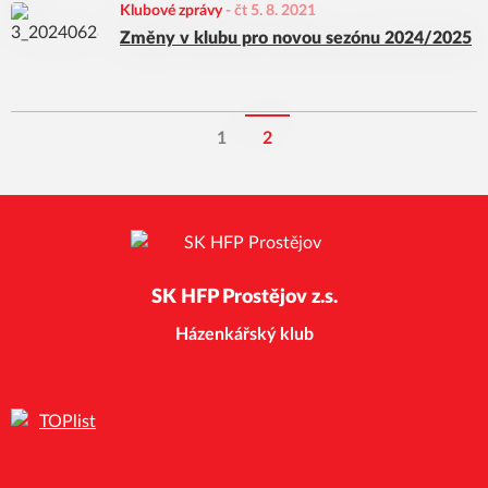
Klubové zprávy
-
čt 5. 8. 2021
Změny v klubu pro novou sezónu 2024/2025
1
2
SK HFP Prostějov z.s.
Házenkářský klub