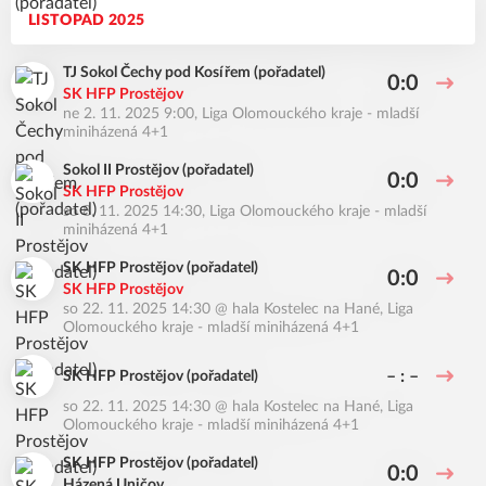
LISTOPAD 2025
TJ Sokol Čechy pod Kosířem (pořadatel)
0:0
SK HFP Prostějov
ne 2. 11. 2025 9:00
,
Liga Olomouckého kraje - mladší
miniházená 4+1
Sokol II Prostějov (pořadatel)
0:0
SK HFP Prostějov
so 8. 11. 2025 14:30
,
Liga Olomouckého kraje - mladší
miniházená 4+1
SK HFP Prostějov (pořadatel)
0:0
SK HFP Prostějov
so 22. 11. 2025 14:30
@
hala Kostelec na Hané
,
Liga
Olomouckého kraje - mladší miniházená 4+1
– : –
SK HFP Prostějov (pořadatel)
so 22. 11. 2025 14:30
@
hala Kostelec na Hané
,
Liga
Olomouckého kraje - mladší miniházená 4+1
SK HFP Prostějov (pořadatel)
0:0
Házená Uničov