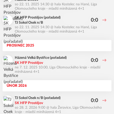
so 22. 11. 2025 14:30
@
hala Kostelec na Hané
,
Liga
Olomouckého kraje - mladší miniházená 4+1
SK HFP Prostějov (pořadatel)
0:0
TJ Sokol Osek n/B
so 22. 11. 2025 14:30
@
hala Kostelec na Hané
,
Liga
Olomouckého kraje - mladší miniházená 4+1
PROSINEC 2025
Házená Velká Bystřice (pořadatel)
0:0
SK HFP Prostějov
ne 7. 12. 2025 10:00
,
Liga Olomouckého kraje - mladší
miniházená 4+1
ÚNOR 2026
TJ Sokol Osek n/B (pořadatel)
0:0
SK HFP Prostějov
so 28. 2. 2026 9:00
@
hala Žeravice
,
Liga Olomouckého
kraje - mladší miniházená 4+1