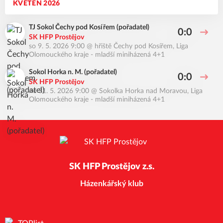
KVĚTEN 2026
TJ Sokol Čechy pod Kosířem (pořadatel)
0:0
SK HFP Prostějov
so 9. 5. 2026 9:00
@
hřiště Čechy pod Kosířem
,
Liga
Olomouckého kraje - mladší miniházená 4+1
Sokol Horka n. M. (pořadatel)
0:0
SK HFP Prostějov
ne 31. 5. 2026 9:00
@
Sokolka Horka nad Moravou
,
Liga
Olomouckého kraje - mladší miniházená 4+1
SK HFP Prostějov z.s.
Házenkářský klub